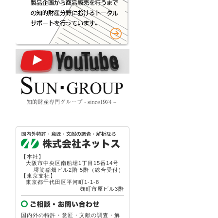
【本社】
大阪市中央区南船場1丁目15番14号
堺筋稲畑ビル2階 5階（総合受付）
【東京支社】
東京都千代田区平河町1-1-8
麹町市原ビル3階
国内外の特許・意匠・文献の調査・解