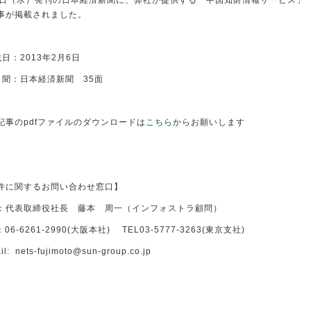
6日（水）発刊の日本経済新聞に、弊社が提供する「中国知財情報サービス」
事が掲載されました。
載日：2013年2月6日
 聞：日本経済新聞 35面
記事のpdfファイルのダウンロードは
こちら
からお願いします
件に関するお問い合わせ窓口】
：代表取締役社長 藤本 周一（インフォストラ顧問）
：06-6261-2990(大阪本社) TEL03-5777-3263(東京支社)
il: nets-fujimoto@sun-group.co.jp