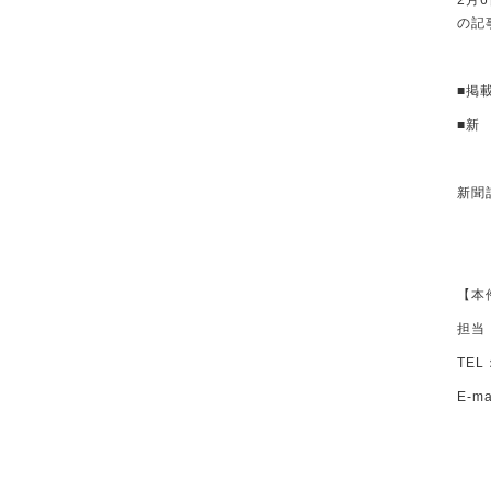
2月
の記
■掲
■新
新聞
【本
担当
TEL
E-ma