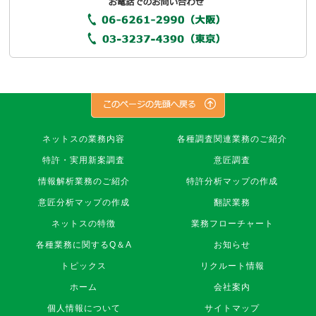
株
ネットスの業務内容
各種調査関連業務のご紹介
式
特許・実用新案調査
意匠調査
会
社
情報解析業務のご紹介
特許分析マップの作成
ネ
意匠分析マップの作成
翻訳業務
ッ
ト
ネットスの特徴
業務フローチャート
ス
各種業務に関するQ＆A
お知らせ
フ
ッ
トピックス
リクルート情報
タ
ホーム
会社案内
ー
ナ
個人情報について
サイトマップ