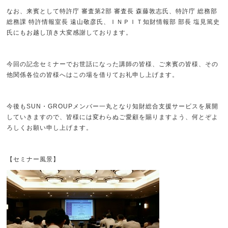
なお、来賓として特許庁 審査第2部 審査長 森藤敦志氏、特許庁 総務部
総務課 特許情報室長 遠山敬彦氏、ＩＮＰＩＴ知財情報部 部長 塩見篤史
氏にもお越し頂き大変感謝しております。
今回の記念セミナーでお世話になった講師の皆様、ご来賓の皆様、その
他関係各位の皆様へはこの場を借りてお礼申し上げます。
今後もSUN・GROUPメンバー一丸となり知財総合支援サービスを展開
していきますので、皆様には変わらぬご愛顧を賜りますよう、何とぞよ
ろしくお願い申し上げます。
【セミナー風景】