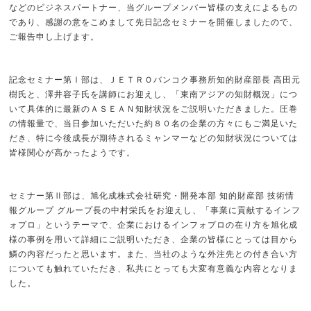
などのビジネスパートナー、当グループメンバー皆様の支えによるもの
であり、感謝の意をこめまして先日記念セミナーを開催しましたので、
ご報告申し上げます。
記念セミナー第Ⅰ部は、ＪＥＴＲＯバンコク事務所知的財産部長 高田元
樹氏と、澤井容子氏を講師にお迎えし、「東南アジアの知財概況」につ
いて具体的に最新のＡＳＥＡＮ知財状況をご説明いただきました。圧巻
の情報量で、当日参加いただいた約８０名の企業の方々にもご満足いた
だき、特に今後成長が期待されるミャンマーなどの知財状況については
皆様関心が高かったようです。
セミナー第Ⅱ部は、旭化成株式会社研究・開発本部 知的財産部 技術情
報グループ グループ長の中村栄氏をお迎えし、「事業に貢献するインフ
ォプロ」というテーマで、企業におけるインフォプロの在り方を旭化成
様の事例を用いて詳細にご説明いただき、企業の皆様にとっては目から
鱗の内容だったと思います。また、当社のような外注先との付き合い方
についても触れていただき、私共にとっても大変有意義な内容となりま
した。