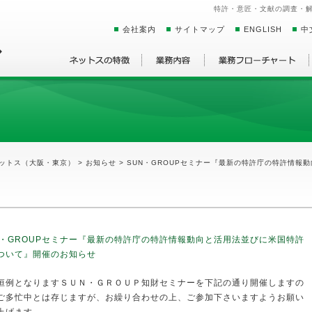
特許・意匠・文献の調査・
会社案内
サイトマップ
ENGLISH
中
ットス（大阪・東京）
>
お知らせ
> SUN・GROUPセミナー『最新の特許庁の特許情
N・GROUPセミナー『最新の特許庁の特許情報動向と活用法並びに米国特許
ついて』開催のお知らせ
恒例となりますＳＵＮ・ＧＲＯＵＰ知財セミナーを下記の通り開催しますの
ご多忙中とは存じますが、お繰り合わせの上、ご参加下さいますようお願い