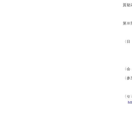
質疑応
第Ⅲ
〈日
セミ
懇親
〈会
〈参
〈セ
ht