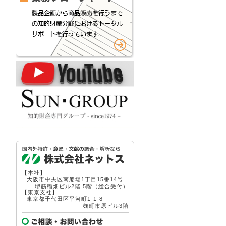
【本社】
大阪市中央区南船場1丁目15番14号
堺筋稲畑ビル2階 5階（総合受付）
【東京支社】
東京都千代田区平河町1-1-8
麹町市原ビル3階