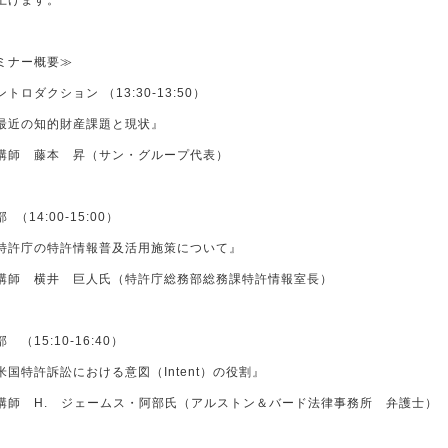
上げます。
ミナー概要≫
トロダクション （13:30-13:50）
近の知的財産課題と現状』
 藤本 昇（サン・グループ代表）
 （14:00-15:00）
許庁の特許情報普及活用施策について』
 横井 巨人氏（特許庁総務部総務課特許情報室長）
 （15:10-16:40）
国特許訴訟における意図（Intent）の役割』
 H. ジェームス・阿部氏（アルストン＆バード法律事務所 弁護士）