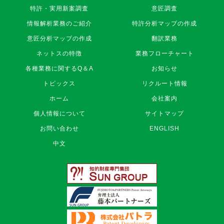
式
特許・実用新案調査
意匠調査
会
社
情報解析業務のご紹介
特許分析マップの作成
ネ
意匠分析マップの作成
翻訳業務
ッ
ト
ネットスの特徴
業務フローチャート
ス
各種業務に関するQ＆A
お知らせ
フ
ッ
トピックス
リクルート情報
タ
ホーム
会社案内
ー
ナ
個人情報について
サイトマップ
ビ
お問い合わせ
ENGLISH
中文